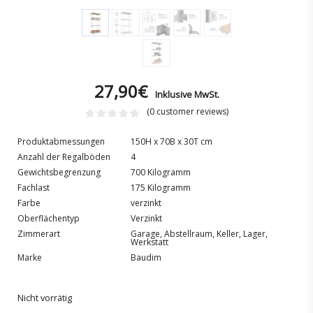
27,90
€
Inklusive MwSt.
(
0
customer reviews)
Produktabmessungen
150H x 70B x 30T cm
Anzahl der Regalböden
4
Gewichtsbegrenzung
700 Kilogramm
Fachlast
175 Kilogramm
Farbe
verzinkt
Oberflächentyp
Verzinkt
Zimmerart
Garage, Abstellraum, Keller, Lager,
Werkstatt
Marke
Baudim
Nicht vorrätig