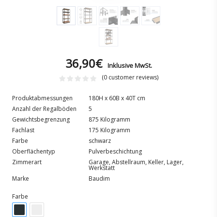
36,90
€
Inklusive MwSt.
(
0
customer reviews)
Produktabmessungen
180H x 60B x 40T cm
Anzahl der Regalböden
5
Gewichtsbegrenzung
875 Kilogramm
Fachlast
175 Kilogramm
Farbe
schwarz
Oberflächentyp
Pulverbeschichtung
Zimmerart
Garage, Abstellraum, Keller, Lager,
Werkstatt
Marke
Baudim
Farbe