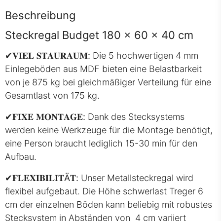
Beschreibung
Steckregal Budget 180 x 60 x 40 cm
✔
𝐕𝐈𝐄𝐋 𝐒𝐓𝐀𝐔𝐑𝐀𝐔𝐌:
Die 5 hochwertigen 4 mm
Einlegeböden aus MDF bieten eine Belastbarkeit
von je 875 kg bei gleichmäßiger Verteilung für eine
Gesamtlast von 175 kg.
✔
𝐅𝐈𝐗𝐄 𝐌𝐎𝐍𝐓𝐀𝐆𝐄:
Dank des Stecksystems
werden keine Werkzeuge für die Montage benötigt,
eine Person braucht lediglich 15-30 min für den
Aufbau.
✔
𝐅𝐋𝐄𝐗𝐈𝐁𝐈𝐋𝐈𝐓Ä𝐓:
Unser Metallsteckregal wird
flexibel aufgebaut. Die Höhe schwerlast Treger 6
cm der einzelnen Böden kann beliebig mit robustes
Stecksystem in Abständen von 4 cm variiert