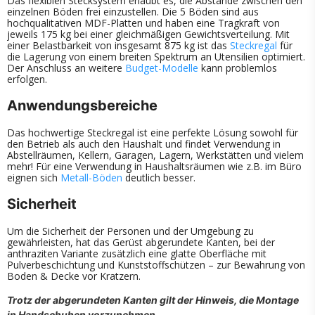
Das flexiblen Stecksystem erlaubt es, die Abstände zwischen den
einzelnen Böden frei einzustellen. Die 5 Böden sind aus
hochqualitativen MDF-Platten und haben eine Tragkraft von
jeweils 175 kg bei einer gleichmäßigen Gewichtsverteilung. Mit
einer Belastbarkeit von insgesamt 875 kg ist das
Steckregal
für
die Lagerung von einem breiten Spektrum an Utensilien optimiert.
Der Anschluss an weitere
Budget-Modelle
kann problemlos
erfolgen.
Anwendungsbereiche
Das hochwertige Steckregal ist eine perfekte Lösung sowohl für
den Betrieb als auch den Haushalt und findet Verwendung in
Abstellräumen, Kellern, Garagen, Lagern, Werkstätten und vielem
mehr! Für eine Verwendung in Haushaltsräumen wie z.B. im Büro
eignen sich
Metall-Böden
deutlich besser.
Sicherheit
Um die Sicherheit der Personen und der Umgebung zu
gewährleisten, hat das Gerüst abgerundete Kanten, bei der
anthraziten Variante zusätzlich eine glatte Oberfläche mit
Pulverbeschichtung und Kunststoffschützen – zur Bewahrung von
Boden & Decke vor Kratzern.
Trotz der abgerundeten Kanten gilt der Hinweis, die Montage
in Handschuhen vorzunehmen.