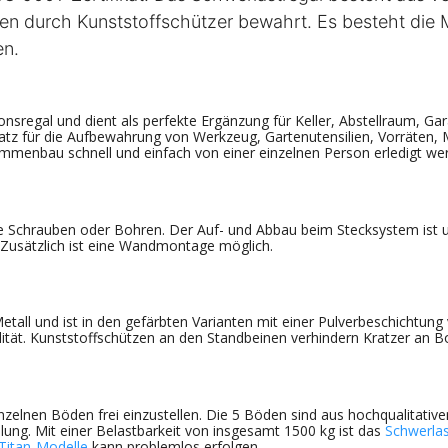
 durch Kunststoffschützer bewahrt. Es besteht die M
en.
nsregal und dient als perfekte Ergänzung für Keller, Abstellraum, Ga
h Platz für die Aufbewahrung von Werkzeug, Gartenutensilien, Vorräten
menbau schnell und einfach von einer einzelnen Person erledigt we
e Schrauben oder Bohren. Der Auf- und Abbau beim Stecksystem ist u
. Zusätzlich ist eine Wandmontage möglich.
tall und ist in den gefärbten Varianten mit einer Pulverbeschichtung
ität. Kunststoffschützen an den Standbeinen verhindern Kratzer an 
inzelnen Böden frei einzustellen. Die 5 Böden sind aus hochqualitati
lung. Mit einer Belastbarkeit von insgesamt 1500 kg ist das
Schwerlas
Titan-Modelle
kann problemlos erfolgen.