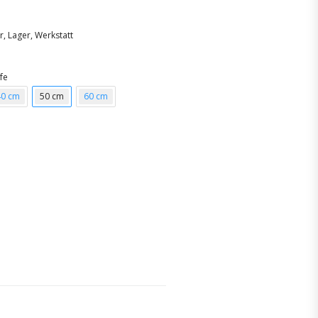
r, Lager, Werkstatt
fe
40 cm
50 cm
60 cm