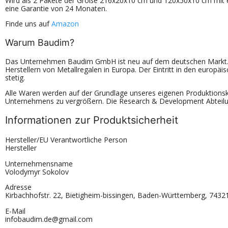
Wird als 2 Pakete der Größe 216x20x10 cm und 120x50x10 cm mit e
eine Garantie von 24 Monaten.
Finde uns auf
Amazon
Warum Baudim?
Das Unternehmen Baudim GmbH ist neu auf dem deutschen Markt. 
Herstellern von Metallregalen in Europa. Der Eintritt in den europä
stetig.
Alle Waren werden auf der Grundlage unseres eigenen Produktionsko
Unternehmens zu vergrößern. Die Research & Development Abteilun
Informationen zur Produktsicherheit
Hersteller/EU Verantwortliche Person
Hersteller
Unternehmensname
Volodymyr Sokolov
Adresse
Kirbachhofstr. 22, Bietigheim-bissingen, Baden-Württemberg, 7432
E-Mail
infobaudim.de@gmail.com