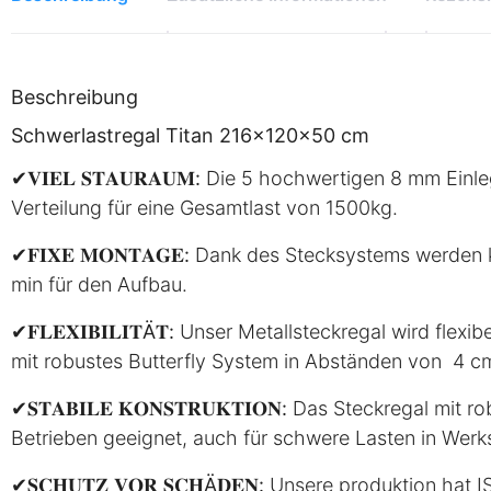
Beschreibung
Schwerlastregal Titan 216x120x50 cm
✔
𝐕𝐈𝐄𝐋 𝐒𝐓𝐀𝐔𝐑𝐀𝐔𝐌:
Die 5 hochwertigen 8 mm Einleg
Verteilung für eine Gesamtlast von 1500kg.
✔
𝐅𝐈𝐗𝐄 𝐌𝐎𝐍𝐓𝐀𝐆𝐄:
Dank des Stecksystems werden ke
min für den Aufbau.
✔
𝐅𝐋𝐄𝐗𝐈𝐁𝐈𝐋𝐈𝐓Ä𝐓:
Unser Metallsteckregal wird flexib
mit robustes Butterfly System in Abständen von 4 cm
✔
𝐒𝐓𝐀𝐁𝐈𝐋𝐄 𝐊𝐎𝐍𝐒𝐓𝐑𝐔𝐊𝐓𝐈𝐎𝐍:
Das Steckregal mit rob
Betrieben geeignet, auch für schwere Lasten in Werk
✔
𝐒𝐂𝐇𝐔𝐓𝐙 𝐕𝐎𝐑 𝐒𝐂𝐇Ä𝐃𝐄𝐍:
Unsere produktion hat IS