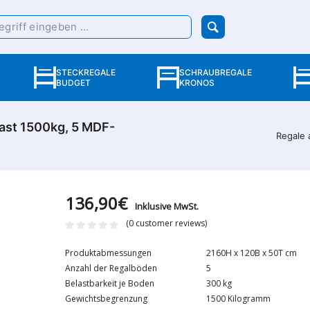
STECKREGALE
SCHRAUBREGALE
BUDGET
KRONOS
ast 1500kg, 5 MDF-
Regale 
136,90
€
Inklusive MwSt.
(
0
customer reviews)
Produktabmessungen
2160H x 120B x 50T cm
Anzahl der Regalböden
5
Belastbarkeit je Boden
300 kg
Gewichtsbegrenzung
1500 Kilogramm