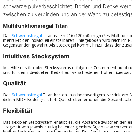
schwarze pulverbeschichtet. Boden und Decke werden
zwischen zu verbinden und an der Wand zu befestig
Multifunktionsregal Titan
Das
Schwerlastregal
Titan ist ein 216x120x50cm großes Multifunktio
mehr! Mit den individuell einstellbaren Einlegeböden wird reichlic
Gegenständen gewährt. Als Steckregal kommt hinzu, dass der Zusam
Intuitives Stecksystem
Mit Hilfe des flexiblen Stecksystems erfolgt der Zusammenbau ohn
sind für den individuellen Bedarf auf verschiedenen Höhen fixierbar
Qualität
Das
Schwerlastregal
Titan besteht aus hochwertigem, verzinktem Me
dicken MDF-Böden geliefert. Querstreben erhöhen die Gesamtstabil
Flexibilität
Das flexiblen Stecksystem erlaubt es, die Abstände zwischen den e
Tragkraft von jeweils 300 kg bei einer gleichmäßigen Gewichtsvertei
breiten Spektrum an Utensilien optimiert. Der Anschluss an weitere