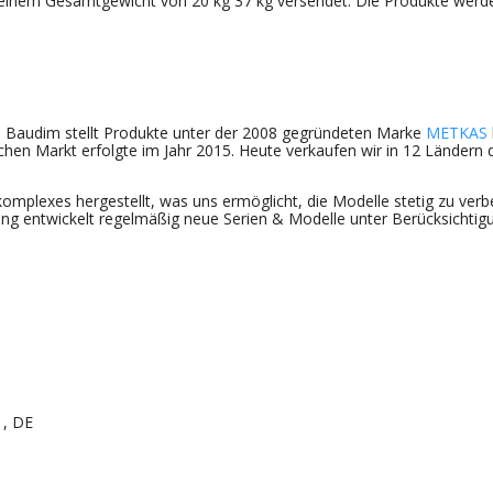
inem Gesamtgewicht von 20 kg 37 kg versendet. Die Produkte werden
Baudim stellt Produkte unter der 2008 gegründeten Marke
METKAS
ischen Markt erfolgte im Jahr 2015. Heute verkaufen wir in 12 Ländern
mplexes hergestellt, was uns ermöglicht, die Modelle stetig zu ver
g entwickelt regelmäßig neue Serien & Modelle unter Berücksichtig
1, DE