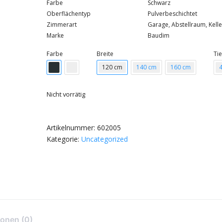
Farbe
Schwarz
Oberflächentyp
Pulverbeschichtet
Zimmerart
Garage, Abstellraum, Kelle
Marke
Baudim
Farbe
Breite
Tie
120 cm
140 cm
160 cm
Nicht vorrätig
Artikelnummer:
602005
Kategorie:
Uncategorized
onen (0)