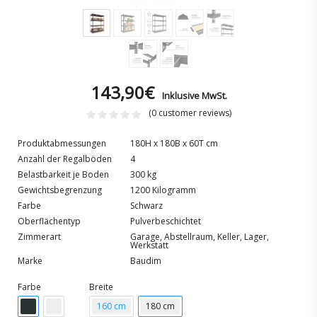
143,90
€
Inklusive MwSt.
(
0
customer reviews)
Produktabmessungen
180H x 180B x 60T cm
Anzahl der Regalböden
4
Belastbarkeit je Boden
300 kg
Gewichtsbegrenzung
1200 Kilogramm
Farbe
Schwarz
Oberflächentyp
Pulverbeschichtet
Zimmerart
Garage, Abstellraum, Keller, Lager,
Werkstatt
Marke
Baudim
Farbe
Breite
160 cm
180 cm