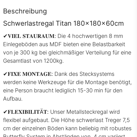
Beschreibung
Schwerlastregal Titan 180x180x60cm
✔
𝐕𝐈𝐄𝐋 𝐒𝐓𝐀𝐔𝐑𝐀𝐔𝐌:
Die 4 hochwertigen 8 mm
Einlegeböden aus MDF bieten eine Belastbarkeit
von je 300 kg bei gleichmäßiger Verteilung für eine
Gesamtlast von 1200kg.
✔
𝐅𝐈𝐗𝐄 𝐌𝐎𝐍𝐓𝐀𝐆𝐄:
Dank des Stecksystems
werden keine Werkzeuge für die Montage benötigt,
eine Person braucht lediglich 15-30 min für den
Aufbau.
✔
𝐅𝐋𝐄𝐗𝐈𝐁𝐈𝐋𝐈𝐓Ä𝐓:
Unser Metallsteckregal wird
flexibel aufgebaut. Die Höhe schwerlast Treger 7,5
cm der einzelnen Böden kann beliebig mit robustes
Butterfly System in Abständen von 4 cm variiert