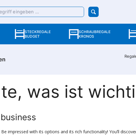
STECKREGALE
SCHRAUBREGALE
BUDGET
KRONOS
Regal
sen
te, was ist wicht
 business
Be impressed with its options and its rich functionality! You’ll disco